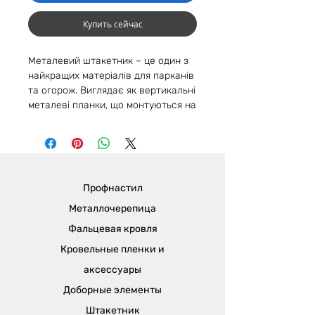
Купить сейчас
Металевий штакетник – це один з
найкращих матеріалів для парканів
та огорож. Виглядає як вертикальні
металеві планки, що монтуються на
каркас або стовпи. Металевий
штакетник обійшов усі аналоги з
ПВХ та дерева. Метал має високу
зносостійкість і привабливе
глянсове або матове покриття.
Профнастил
Широкий вибір палітри кольорів:
Різноманітність кольорів RAL на
Металлочерепица
лицьовій стороні штакетника з
Фальцевая кровля
одностороннього металу.
Кровельные пленки и
Покриття однотонного сірого
кольору на виворітному боці.
аксессуары
Вибір двостороннього або
Доборные элементы
одностороннього металу із
Штакетник
візерунком "під дерево".