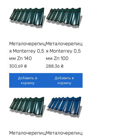
Металочерепиц
Металочерепиц
я Monterrey 0,5
я Monterrey 0,5
мм Zn 140
мм Zn 100
Цена
Цена
300,69 ₴
288,36 ₴
Добавить в
Добавить в
корзину
корзину
Металочерепиц
Металочерепиц