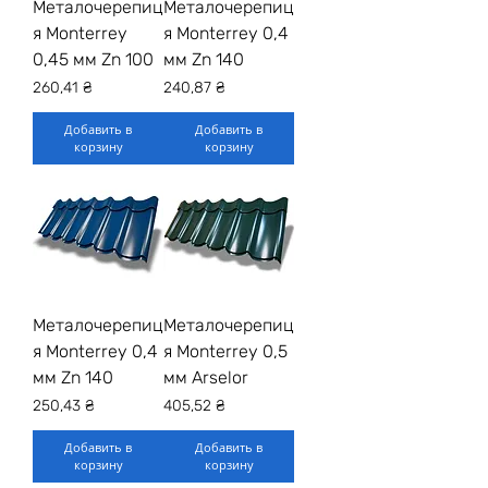
Металочерепиц
Металочерепиц
я Monterrey
я Monterrey 0,4
0,45 мм Zn 100
мм Zn 140
Цена
Цена
260,41 ₴
240,87 ₴
Добавить в
Добавить в
корзину
корзину
Металочерепиц
Металочерепиц
я Monterrey 0,4
я Monterrey 0,5
мм Zn 140
мм Arselor
Цена
Цена
250,43 ₴
405,52 ₴
Добавить в
Добавить в
корзину
корзину