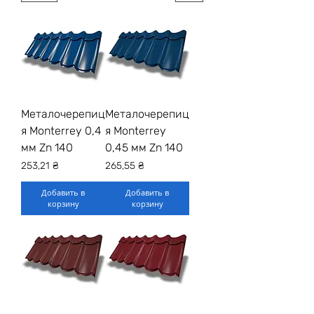
Металочерепиц
Металочерепиц
я Monterrey 0,4
я Monterrey
мм Zn 140
0,45 мм Zn 140
Цена
Цена
253,21 ₴
265,55 ₴
Добавить в
Добавить в
корзину
корзину