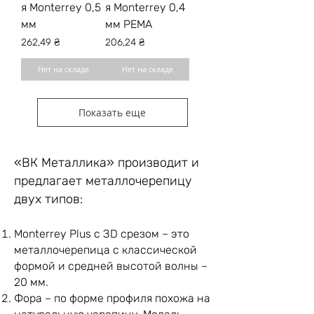
я Monterrey 0,5
я Monterrey 0,4
мм
мм РЕМА
Цена
Цена
262,49 ₴
206,24 ₴
Нет на складе
Нет на складе
Показать еще
«ВК Металлика» производит и
предлагает металлочерепицу
двух типов:
Monterrey Plus с ЗD срезом – это
металлочерепица с классической
формой и средней высотой волны –
20 мм.
Фора – по форме профиля похожа на