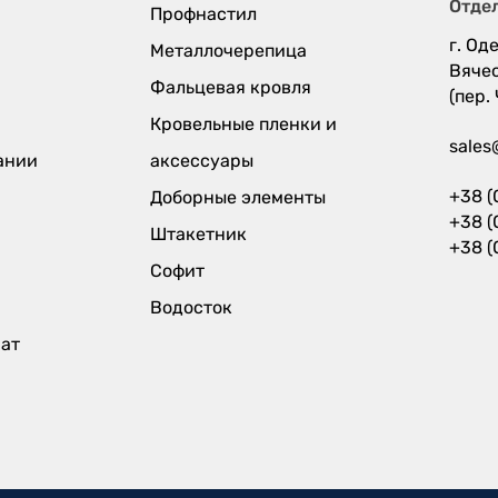
Отде
Профнастил
г. Оде
Металлочерепица
Вяче
Фальцевая кровля
(пер.
Кровельные пленки и
sales
ании
аксессуары
+38 (
Доборные элементы
+38 (
Штакетник
+38 (
Софит
Водосток
рат