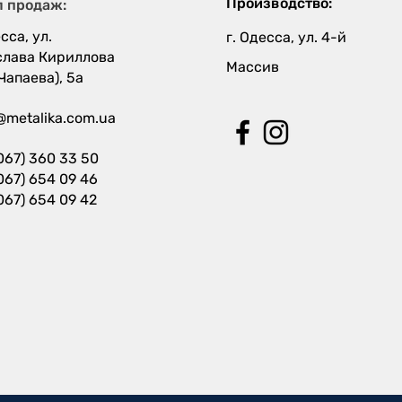
Производство:
л продаж:
сса, ул.
г. Одесса, ул. 4-й
слава Кириллова
Массив
 Чапаева), 5а
@metalika.com.ua
067) 360 33 50
067) 654 09 46
067) 654 09 42