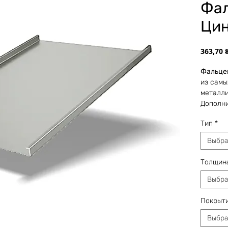
Фал
Цин
363,70 
Фальце
из самы
металли
Дополни
материа
Тип
*
вертика
металла
Выбра
может б
Собстве
Толщин
нарезат
требует
Выбра
выполня
наличии
Покрыт
предпри
Выбра
*Указан