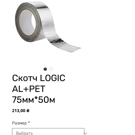
Скотч LOGIC
AL+PET
75мм*50м
Цена
213,00 ₴
Размер
*