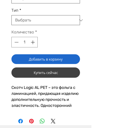
Тип
*
Количество
*
Добавить в корзину
Купить сейчас
Скотч Logic AL PET – это фольга с
ламинацией, придающая изделию
дополнительную прочность и
эластичность. Односторонний
скотч на основе
металлизированной пленки и
бутилового клея,