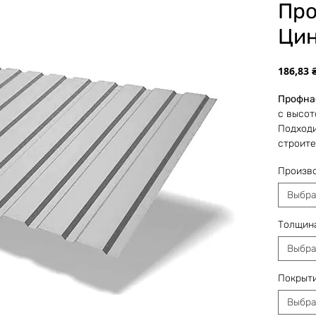
Про
Цин
186,83 
Профна
с высот
Подходи
строит
констру
Произв
чаще вс
Выбра
Собстве
нарезат
Толщин
требует
выполня
Выбра
наличии
предпри
Покрыт
Выбра
*Указан