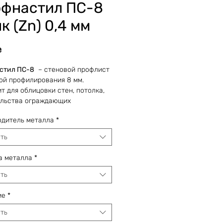
фнастил ПС-8
к (Zn) 0,4 мм
Цена
₴
стил ПС-8
– стеновой профлист
ой профилирования 8 мм.
т для облицовки стен, потолка,
ельства ограждающих
кций. Этот вид профнастила
одитель металла
*
его заказывают для заборов.
ть
нное производство позволяет
ь листы такой длины, которая
а металла
*
ся заказчику, а также оперативно
ть заказы любого объема (при
ть
 металла на складе
ятия).
ие
*
ть
ная скидка действительна для