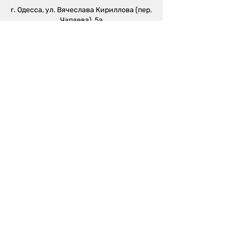
г. Одесса, ул. Вячеслава Кириллова (пер.
Чапаева), 5а
sales@metalika.com.ua
+38 (067) 360 33 50
+38 (067) 654 09 46
+38 (067) 654 09 42
Производство:
г. Одесса, ул. 4-й
Массив