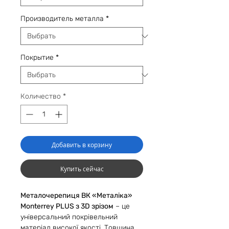
Производитель металла
*
Покрытие
*
Количество
*
Добавить в корзину
Купить сейчас
Металочерепиця ВК «Металіка»
Monterrey PLUS з 3D зрізом
– це
універсальний покрівельний
матеріал високої якості. Товщина