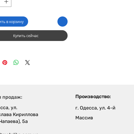
ить в корзину
Купить сейчас
Производство:
л продаж:
сса, ул.
г. Одесса, ул. 4-й
слава Кириллова
Массив
 Чапаева), 5а