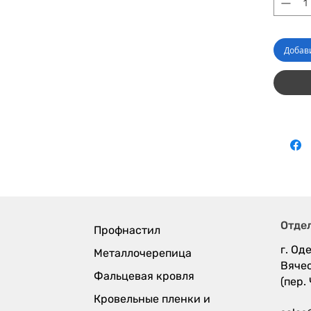
Добав
Отде
Профнастил
г. Оде
Металлочерепица
Вяче
Фальцевая кровля
(пер.
Кровельные пленки и