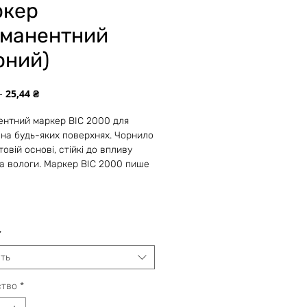
ркер
манентний
рний)
Обычная
Спеццена
 
25,44 ₴
цена
нтний маркер BIC 2000 для
 на будь-яких поверхнях. Чорнило
овій основі, стійкі до впливу
та вологи. Маркер BIC 2000 пише
і, пластику, металі, картоні,
 фотопапері.
ник виконаний з міцного
ійкого матеріалу. Не висихає без
*
а до декількох тижнів.
ть
ство
*