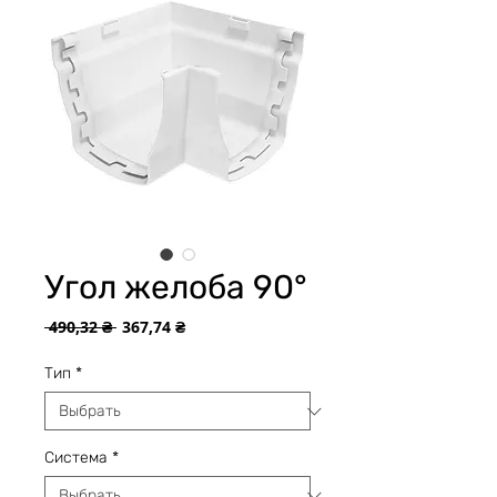
Угол желоба 90°
Обычная
Спеццена
 490,32 ₴ 
367,74 ₴
цена
Тип
*
Система
*