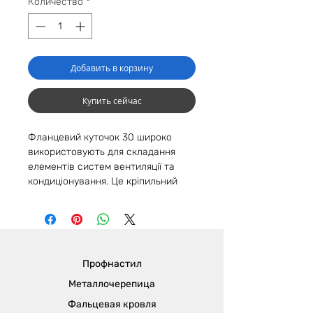
Количество
*
Добавить в корзину
Купить сейчас
Фланцевий куточок 30 широко
використовують для складання
елементів систем вентиляції та
кондиціонування. Це кріпильний
елемент для складання фланцевих
рамок і вентиляційних коробів.
Виріб фіксують на кутах
прямокутних повітроводів. Куточок
щільно з'єднує між собою елементи
Профнастил
вентиляційного короба. Він
покритий оцинкованим шаром,
Металлочерепица
товщина якого становить 8-10
Фальцевая кровля