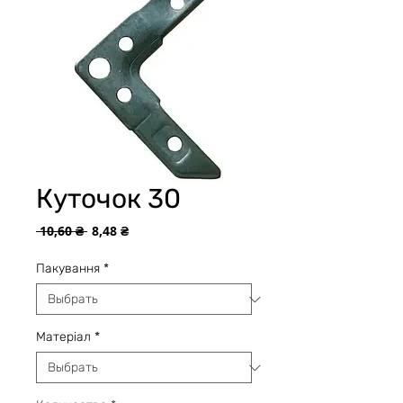
Куточок 30
Обычная
Спеццена
 10,60 ₴ 
8,48 ₴
цена
Пакування
*
Матеріал
*