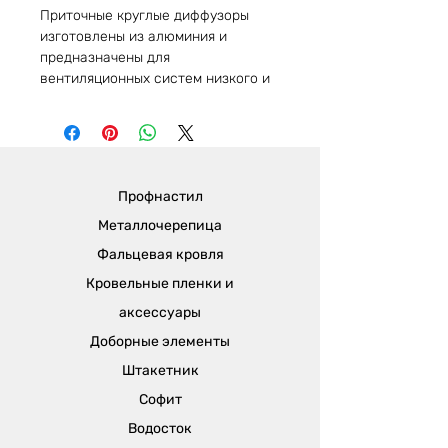
Приточные круглые диффузоры
изготовлены из алюминия и
предназначены для
вентиляционных систем низкого и
среднего давления, а также
приточных и вытяжных систем
кондиционирования воздуха. Они
могут работать с постоянным и
переменным потоком воздуха.
Профнастил
Воздух может поступать в
вертикальной или горизонтальной
Металлочерепица
плоскости с температурой ниже
Фальцевая кровля
или выше температуры в
Кровельные пленки и
помещении.
аксессуары
Доборные элементы
Штакетник
Софит
Водосток