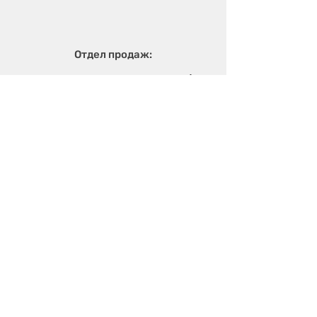
Отдел продаж:
г. Одесса, ул. Вячеслава Кириллова (пер.
Чапаева), 5а
sales@metalika.com.ua
+38 (067) 360 33 50
+38 (067) 654 09 46
+38 (067) 654 09 42
Производство:
г. Одесса, ул. 4-й
Массив