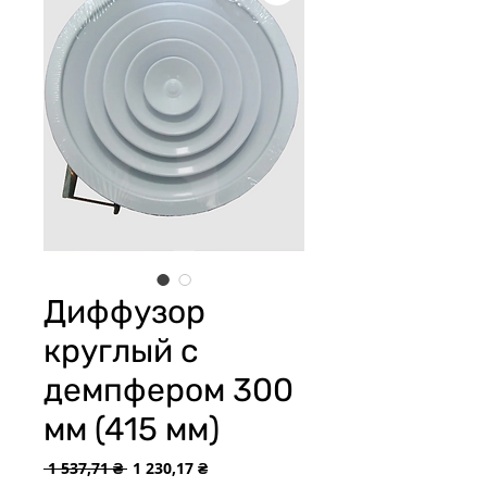
Диффузор
круглый с
демпфером 300
мм (415 мм)
Обычная
Спеццена
 1 537,71 ₴ 
1 230,17 ₴