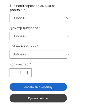
цена
Тип повітророзподільника за
формою
*
Діаметр дифузора
*
Країна виробник
*
Количество
*
Добавить в корзину
Купить сейчас