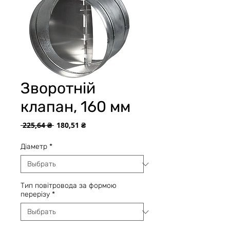
Зворотній
клапан, 160 мм
Обычная
Спеццена
 225,64 ₴ 
180,51 ₴
цена
Діаметр
*
Тип повітровода за формою
перерізу
*