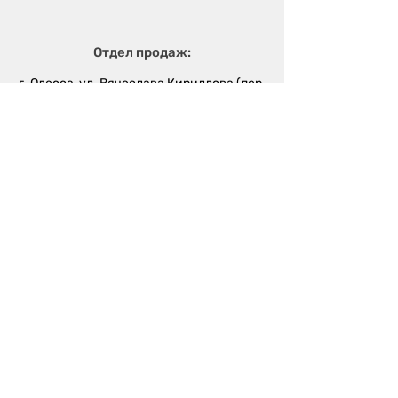
Отдел продаж:
г. Одесса, ул. Вячеслава Кириллова (пер.
Чапаева), 5а
sales@metalika.com.ua
+38 (067) 360 33 50
+38 (067) 654 09 46
+38 (067) 654 09 42
Производство:
г. Одесса, ул. 4-й
Массив