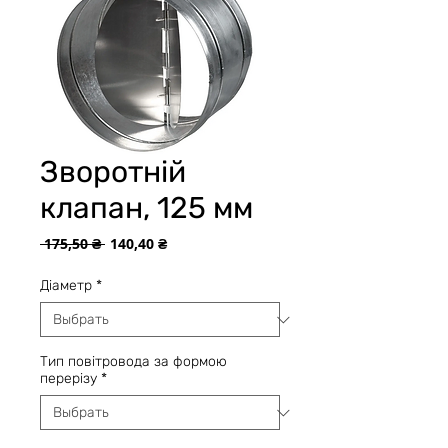
Зворотній
клапан, 125 мм
Обычная
Спеццена
 175,50 ₴ 
140,40 ₴
цена
Діаметр
*
Тип повітровода за формою
перерізу
*