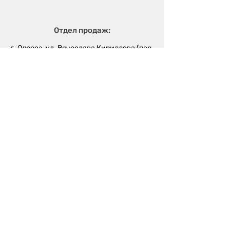
Отдел продаж:
г. Одесса, ул. Вячеслава Кириллова (пер.
Чапаева), 5а
sales@metalika.com.ua
+38 (067) 360 33 50
+38 (067) 654 09 46
+38 (067) 654 09 42
Производство:
г. Одесса, ул. 4-й
Массив