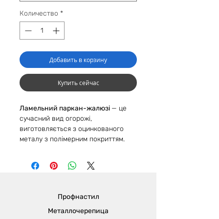
Количество
*
Добавить в корзину
Купить сейчас
Ламельний паркан-жалюзі
— це
сучасний вид огорожі,
виготовляється з оцинкованого
металу з полімерним покриттям.
Оформлення заміської ділянки
парканом-жалюзі — стильне та
оригінальне рішення.
Огорожа складається з секцій
фіксованого розміру. Секції
Профнастил
монтуються за допомогою
металевих ламелей, повернутих і
Металлочерепица