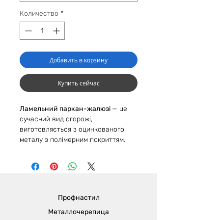
Количество
*
Добавить в корзину
Купить сейчас
Ламельний паркан-жалюзі
— це
сучасний вид огорожі,
виготовляється з оцинкованого
металу з полімерним покриттям.
Оформлення заміської ділянки
парканом-жалюзі — стильне та
оригінальне рішення.
Огорожа складається з секцій
фіксованого розміру. Секції
Профнастил
монтуються за допомогою
металевих ламелей, повернутих і
Металлочерепица