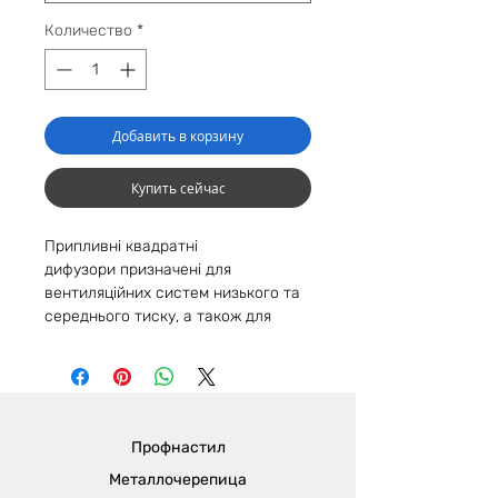
Количество
*
Добавить в корзину
Купить сейчас
Припливні квадратні
дифузори призначені для
вентиляційних систем низького та
середнього тиску, а також для
припливних та витяжних систем
кондиціювання повітря. Вони
можуть працювати з постійним або
змінним потоком повітря в
середовищі з відносною вологістю
Профнастил
70%. Рекомендуються для
горизонтальної вентиляції
Металлочерепица