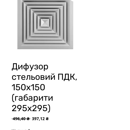
Дифузор
стельовий ПДК,
150х150
(габарити
295х295)
Обычная
Спеццена
 496,40 ₴ 
397,12 ₴
цена