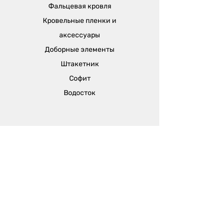
припливу в приміщеннях приблизно
Фальцевая кровля
до 4 м.
Кровельные пленки и
аксессуары
Доборные элементы
Штакетник
Софит
Водосток
Отдел продаж:
г. Одесса, ул. Вячеслава Кириллова (пер.
Чапаева), 5а
sales@metalika.com.ua
+38 (067) 360 33 50
+38 (067) 654 09 46