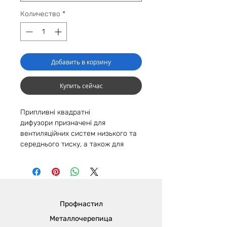
Количество
*
Добавить в корзину
Купить сейчас
Припливні квадратні
дифузори призначені для
вентиляційних систем низького та
середнього тиску, а також для
припливних та витяжних систем
кондиціювання повітря. Вони
можуть працювати з постійним або
змінним потоком повітря в
середовищі з відносною вологістю
Профнастил
70%. Рекомендуються для
горизонтальної вентиляції
Металлочерепица