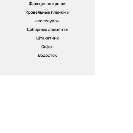
припливу в приміщеннях приблизно
Фальцевая кровля
до 4 м.
Кровельные пленки и
аксессуары
Доборные элементы
Штакетник
Софит
Водосток
Отдел продаж:
г. Одесса, ул. Вячеслава Кириллова (пер.
Чапаева), 5а
sales@metalika.com.ua
+38 (067) 360 33 50
+38 (067) 654 09 46