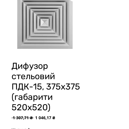
Дифузор
стельовий
ПДК-15, 375х375
(габарити
520х520)
Обычная
Спеццена
 1 307,71 ₴ 
1 046,17 ₴
цена