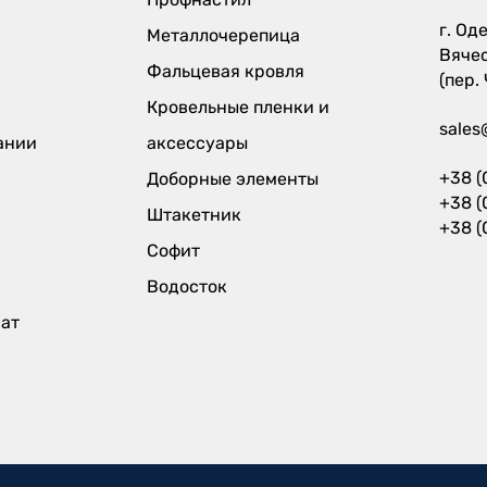
г. Оде
Металлочерепица
Вяче
Фальцевая кровля
(пер.
Кровельные пленки и
sales
ании
аксессуары
+38 (
Доборные элементы
+38 (
Штакетник
+38 (
Софит
Водосток
рат