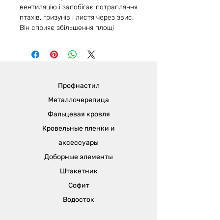
вентиляцію і запобігає потрапляння
птахів, гризунів і листя через звис.
Він сприяє збільшення площі
вентиляції по звису. Покращує
вентиляцію та простір між
утеплювачем і покрівельним
покриттям шляхом збільшення
вентильованої площини.
Профнастил
Гребінь звису можна
використовувати з такими
Металлочерепица
покрівельними матеріалами:
Фальцевая кровля
профнастил
Кровельные пленки и
шифер
металочерепиця
аксессуары
Гребень звису покрівельний - це
Доборные элементы
аксесуар для покрівлі. Його
Штакетник
монтують для підтримки правильної
вентиляції.
Софит
Він кріпиться замість останньої
Водосток
лати обрешітки на клиновидну лату
за допомогою саморізів.