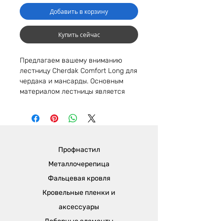
Добавить в корзину
Купить сейчас
Предлагаем вашему вниманию
лестницу Cherdak Comfort Long для
чердака и мансарды. Основным
материалом лестницы является
твердая порода бука. Конструкция
оборудована крепким
металлическим замком и надежным
креплением пружинного
механизма, что делает
Профнастил
эксплуатацию максимально
безопасной. Лестница Cherdak
Металлочерепица
Comfort long имеет отличную
Фальцевая кровля
термоизоляционную защиту.
Кровельные пленки и
Металлические элементы
обработаны специальным
аксессуары
покрытием для увеличения срока