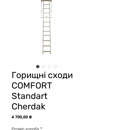
Горищні сходи
СOMFORT
Standart
Cherdak
Цена
4 700,00 ₴
Розмір короба
*