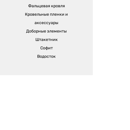
Фальцевая кровля
Кровельные пленки и
аксессуары
Доборные элементы
Штакетник
Софит
Водосток
Отдел продаж:
г. Одесса, ул. Вячеслава Кириллова (пер.
Чапаева), 5а
sales@metalika.com.ua
+38 (067) 360 33 50
+38 (067) 654 09 46