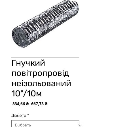
Гнучкий
повітропровід
неізольований
10"/10м
Обычная
Спеццена
 834,66 ₴ 
667,73 ₴
цена
Діаметр
*