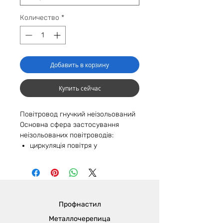
Количество
*
Добавить в корзину
Купить сейчас
Повітровод гнучкий неізольований
Основна сфера застосування
неізольованих повітроводів:
циркуляція повітря у
вентиляційних системах;
в системах кондиціонування;
у системах опалення;
у деяких частинах великих
вентиляційних систем.
Профнастил
Металлочерепица