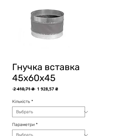
Гнучка вставка
45х60х45
Обычная
Спеццена
 2 410,71 ₴ 
1 928,57 ₴
цена
Кількість
*
Параметри
*