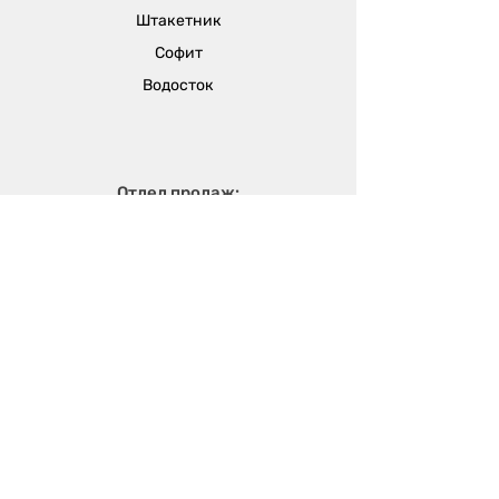
Штакетник
менеджера
Софит
Водосток
Отдел продаж:
г. Одесса, ул. Вячеслава Кириллова (пер.
Чапаева), 5а
sales@metalika.com.ua
+38 (067) 360 33 50
+38 (067) 654 09 46
+38 (067) 654 09 42
Производство:
г. Одесса, ул. 4-й
Массив