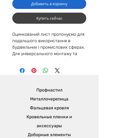
Добавить в корзину
Купить сейчас
Оцинкований лист пропонуємо для
подальшого використання в
будівельних і промислових сферах.
Для універсального монтажу та
відтворення різних ідей в
будівництві.
Поставляємо у вигляді оцинкованої
листової сталі. Має вміст цинку від
Профнастил
80 - 225 г/кв.м. Оцинкований лист
має глянсове та матове полімерне
Металлочерепица
покриття. Крім того, пропонуємо
Фальцевая кровля
листи з дизайном "дерево 3D".
Кровельные пленки и
*Ціна виробу змінюється залежно
аксессуары
від товщини металу/виробника/
Доборные элементы
покриття. Додатково з'ясовуйте у