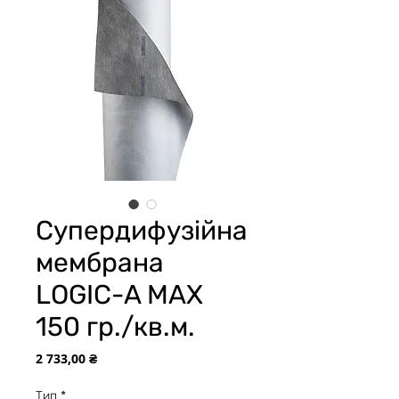
Супердифузійна
мембрана
LOGIC-A MAX
150 гр./кв.м.
Ціна
2 733,00 ₴
Тип
*