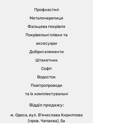
Профнастил
Металочерепиця
Фальцева покрівля
Покрівельні плівки та
аксесуари
Добірні елементи
Штакетник
Софіт
Водосток
Повітропроводи
та їх
комплектувальні
Відділ продажу:
м. Одеса, вул. В'ячеслава Кириллова
(пров. Чапаєва), 5а