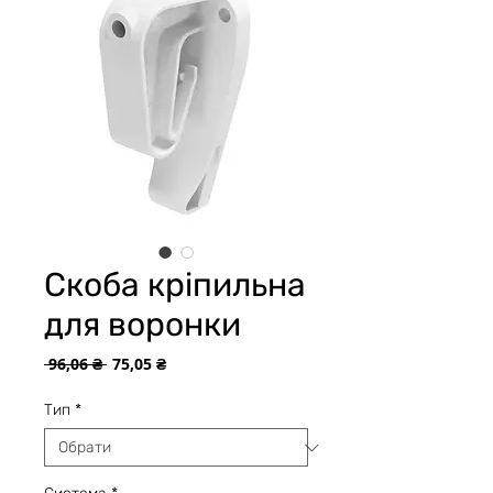
Скоба кріпильна
для воронки
Звичайна
За
 96,06 ₴ 
75,05 ₴
ціна
розпродажем
Тип
*