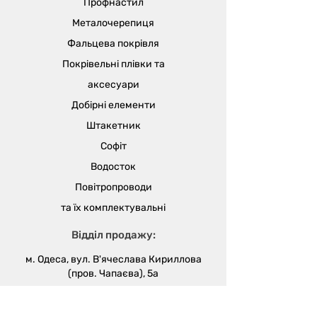
Профнастил
Металочерепиця
Фальцева покрівля
Покрівельні плівки та
аксесуари
Добірні елементи
Штакетник
Софіт
Водосток
Повітропроводи
та їх
комплектувальні
Відділ продажу:
м. Одеса, вул. В'ячеслава Кириллова
(пров. Чапаєва), 5а
sales@metalika.com.ua