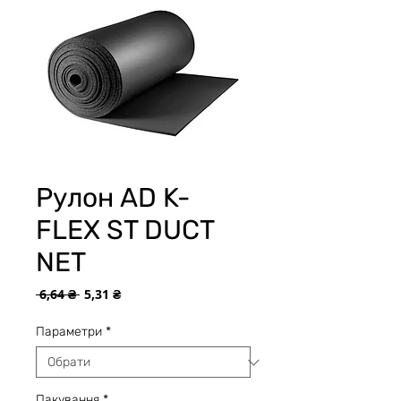
Рулон AD K-
FLEX ST DUCT
NET
Звичайна
За
 6,64 ₴ 
5,31 ₴
ціна
розпродажем
Параметри
*
Пакування
*