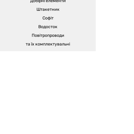
Добірні елементи
Штакетник
Софіт
Водосток
Повітропроводи
та їх
комплектувальні
Відділ продажу:
м. Одеса, вул. В'ячеслава Кириллова
(пров. Чапаєва), 5а
sales@metalika.com.ua
+38 (067) 360 33 50
+38 (067) 654 09 46
+38 (067) 654 09 42
Виробництво:
м. Одеса, вул. 4-й