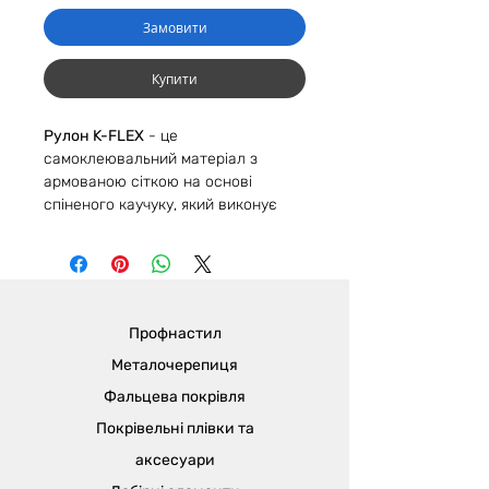
Замовити
Купити
Рулон K-FLEX
- це
самоклеювальний матеріал з
армованою сіткою на основі
спіненого каучуку, який виконує
функцію теплоізоляції вашого
будинку. Використовується для
поверхонь із плюсовою
температурою з урахуванням
максимальної робочої температури.
Профнастил
Металочерепиця
Фальцева покрівля
Покрівельні плівки та
аксесуари