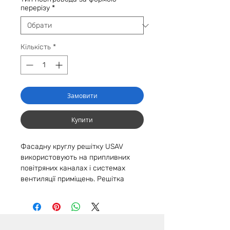
перерізу
*
Кількість
*
Замовити
Купити
Фасадну круглу решітку USAV
використовують на припливних
повітряних каналах і системах
вентиляції приміщень. Решітка
відводить відпрацьовані брудні
повітряні маси з приміщення і, а з
вулиці надходить чисте свіже
повітря. Оснащена захисною