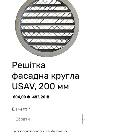
Решітка
фасадна кругла
USAV, 200 мм
Звичайна
За
 604,00 ₴ 
483,20 ₴
ціна
розпродажем
Діаметр
*
Тип повітровода за формою