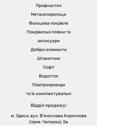
сіткою, яка запобігає потраплянню
Профнастил
в повітропровід сміття, пилу, птахів
і гризунів. Виріб монтують на
Металочерепиця
фасадну частину будівлі.
Фальцева покрівля
Забезпечує вільну циркуляцію
Покрівельні плівки та
витяжного і припливного повітря
у вентиляційних системах.
аксесуари
Добірні елементи
Штакетник
Софіт
Водосток
Повітропроводи
та їх
комплектувальні
Відділ продажу:
м. Одеса, вул. В'ячеслава Кириллова
(пров. Чапаєва), 5а
sales@metalika.com.ua