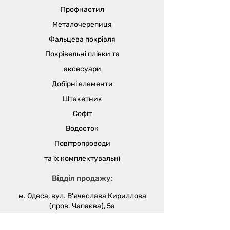
сіткою, яка запобігає потраплянню
Профнастил
в повітропровід сміття, пилу, птахів
і гризунів. Виріб монтують на
Металочерепиця
фасадну частину будівлі.
Фальцева покрівля
Забезпечує вільну циркуляцію
Покрівельні плівки та
витяжного і припливного повітря
у вентиляційних системах.
аксесуари
Добірні елементи
Штакетник
Софіт
Водосток
Повітропроводи
та їх
комплектувальні
Відділ продажу:
м. Одеса, вул. В'ячеслава Кириллова
(пров. Чапаєва), 5а
sales@metalika.com.ua