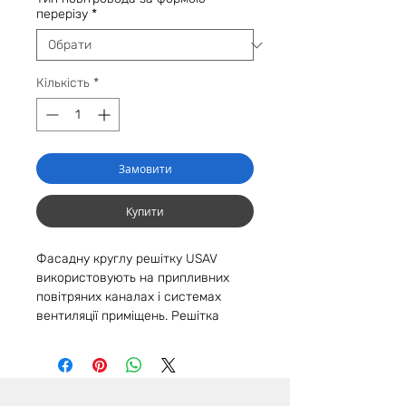
перерізу
*
Кількість
*
Замовити
Купити
Фасадну круглу решітку USAV
використовують на припливних
повітряних каналах і системах
вентиляції приміщень. Решітка
відводить відпрацьовані брудні
повітряні маси з приміщення і, а з
вулиці надходить чисте свіже
повітря. Оснащена захисною