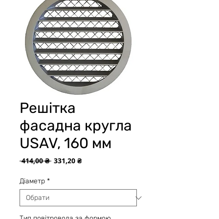
Решітка
фасадна кругла
USAV, 160 мм
Звичайна
За
 414,00 ₴ 
331,20 ₴
ціна
розпродажем
Діаметр
*
Тип повітровода за формою