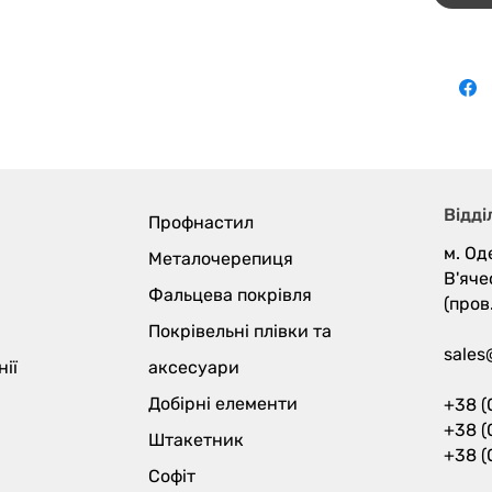
Відді
Профнастил
м. Од
Металочерепиця
В'яче
Фальцева покрівля
(пров
Покрівельні плівки та
sales
ії
аксесуари
Добірні елементи
+38 (
+38 (
Штакетник
+38 (
Софіт