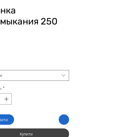
нка
мыкания 250
іна
и
ь
*
вити
Купити