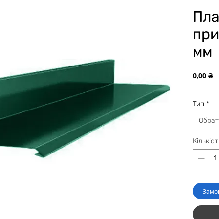
Пла
при
мм
Ц
0,00 ₴
Тип
*
Обрат
Кількіст
Замо