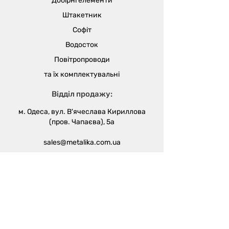
Добірні елементи
Штакетник
Софіт
Водосток
Повітропроводи
та їх
комплектувальні
Відділ продажу:
м. Одеса, вул. В'ячеслава Кириллова
(пров. Чапаєва), 5а
sales@metalika.com.ua
+38 (067) 360 33 50
+38 (067) 654 09 46
+38 (067) 654 09 42
Виробництво:
м. Одеса, вул. 4-й