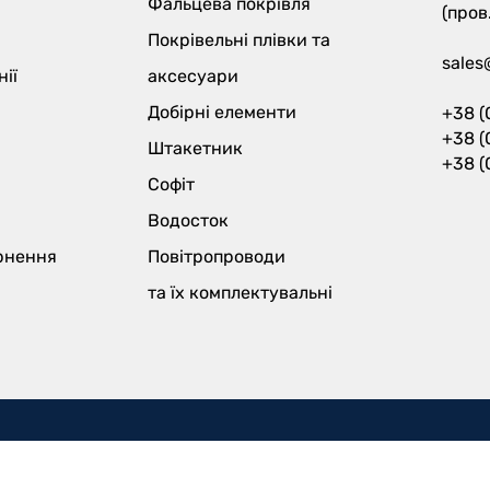
Фальцева покрівля
(пров
Покрівельні плівки та
sales
ії
аксесуари
Добірні елементи
+38 (
+38 (
Штакетник
+38 (
Софіт
Водосток
ернення
Повітропроводи
та їх
комплектувальні