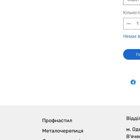
*Вказан
Кількіст
об'ємом 
великих
знижки.
замовле
Немає в
Технічн
Повн
По
Кори
Скла
метал
Виро
Люкс
Бельг
Покр
Squa
Висо
Відді
Довж
Профнастил
м. Од
Металочерепиця
В'яче