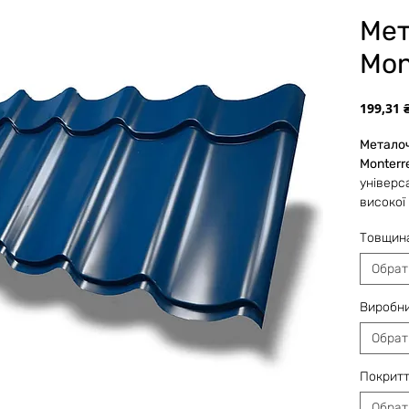
Мет
Mon
199,31 
Метало
Monterr
універс
високої
підходи
Товщин
завдяки
Обрат
Власне 
Виробни
листи д
а також
Обрат
забезпе
об'єму 
Покрит
складі 
Обрат