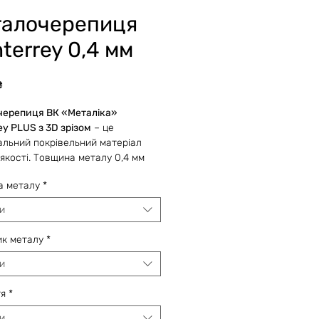
алочерепиця
terrey 0,4 мм
Ціна
₴
черепиця ВК «Металіка»
ey PLUS з 3D зрізом
– це
альний покрівельний матеріал
 якості. Товщина металу 0,4 мм
ть для бюджетного будівництва
а металу
*
 меншій вартості.
и
виробництво дозволяє нарізати
к металу
*
овжиною під потреби заказника,
 в оперативні строки
и
чувати замовлення будь-якого
(за умови наявності металу на
тя
*
підприємства).
и