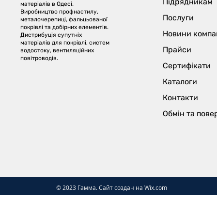
Підрядникам
матеріалів в Одесі.
Виробництво профнастилу,
Послуги
металочерепиці, фальцьованої
покрівлі та добірних елементів.
Новини компан
Дистрибуція супутніх
матеріалів для покрівлі, систем
Прайси
водостоку, вентиляційних
повітроводів.
Сертифікати
Каталоги
Контакти
Обмін та пов
© 2023 Гамма. Сайт создан на
Wix.com