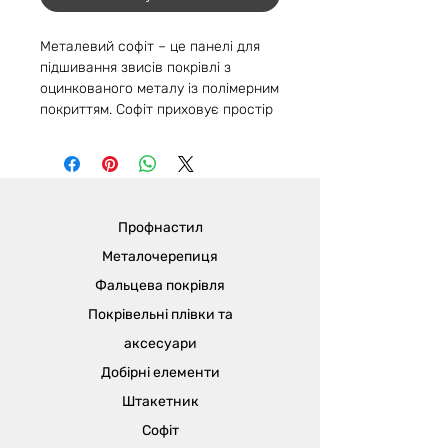
Металевий софіт – це панелі для
підшивання звисів покрівлі з
оцинкованого металу із полімерним
покриттям. Софіт приховує простір
під покрівлею та небажані зони, а
також захищає покрівельну
систему від пошкоджень через
сильний вітер. Підшивати
рекомендуємо всі види звисів:
Профнастил
карнизний, горизонтальний,
фронтонний, також стелі терас або
Металочерепиця
балконів, козирки крилець.
Фальцева покрівля
Покрівельні плівки та
Чому важливо робити підшивку?
Після монтажу покрівлі, внизу
аксесуари
торців видно частину крокв та інші
Добірні елементи
шари «покрівельного пирога». Це
Штакетник
виглядає не естетично та недбало,
а підшивка металевим софітом
Софіт
надасть завершального вигляду