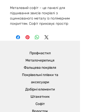
Металевий софіт – це панелі для
підшивання звисів покрівлі з
оцинкованого металу із полімерним
покриттям. Софіт приховує простір
під покрівлею та небажані зони, а
також захищає покрівельну
систему від пошкоджень через
сильний вітер. Підшивати
рекомендуємо всі види звисів:
Профнастил
карнизний, горизонтальний,
фронтонний, також стелі терас або
Металочерепиця
балконів, козирки крилець.
Фальцева покрівля
Покрівельні плівки та
Чому важливо робити підшивку?
Після монтажу покрівлі, внизу
аксесуари
торців видно частину крокв та інші
Добірні елементи
шари «покрівельного пирога». Це
Штакетник
виглядає не естетично та недбало,
а підшивка металевим софітом
Софіт
надасть завершального вигляду
Водосток