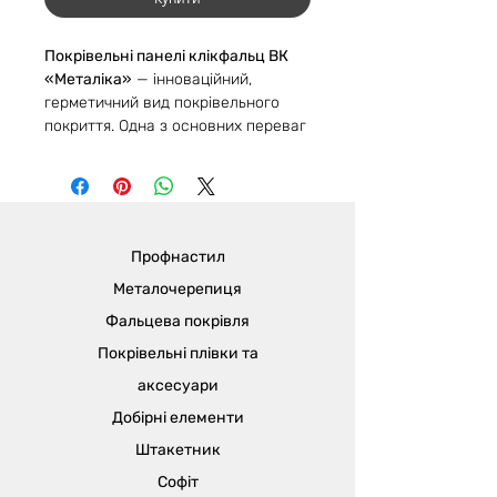
Покрівельні панелі клікфальц ВК
«Металіка»
— інноваційний,
герметичний вид покрівельного
покриття. Одна з основних переваг
— спрощене монтування, яке не
потребує спецінструменту для
затиску замка, а також відсутність
необхідності робити наскрізні
отвори в матеріалі. Товщина
Профнастил
металу для клікфальцю від 0,4 мм
до 0,7 мм.
Металочерепиця
Класичний клікфальц ВК
Фальцева покрівля
«Металіка»
- це гладкі покрівельні
Покрівельні плівки та
панелі з перфорацією під саморізи
по краю.
аксесуари
Товщина металу 0,4 мм підходить
Добірні елементи
для бюджетного будівництва
Штакетник
завдяки меншій вартості.
Власне виробництво дозволяє
Софіт