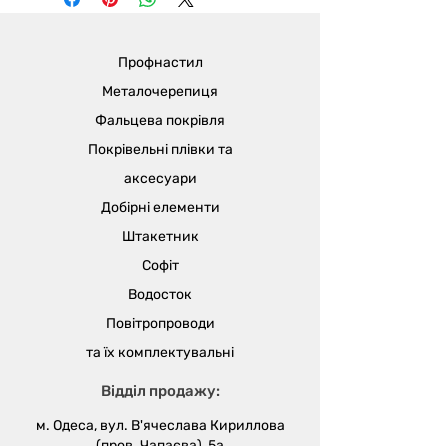
Профнастил
Металочерепиця
Фальцева покрівля
Покрівельні плівки та
аксесуари
Добірні елементи
Штакетник
Софіт
Водосток
Повітропроводи
та їх
комплектувальні
Відділ продажу:
м. Одеса, вул. В'ячеслава Кириллова
(пров. Чапаєва), 5а