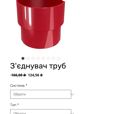
З'єднувач труб
Звичайна
За
 166,08 ₴ 
124,56 ₴
ціна
розпродажем
Cистема
*
Тип
*