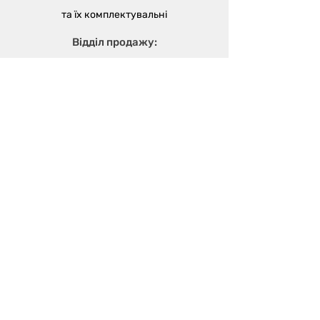
та їх
комплектувальні
Відділ продажу:
м. Одеса, вул. В'ячеслава Кириллова
(пров. Чапаєва), 5а
sales@metalika.com.ua
+38 (067) 360 33 50
+38 (067) 654 09 46
+38 (067) 654 09 42
Виробництво:
м. Одеса, вул. 4-й
Масив