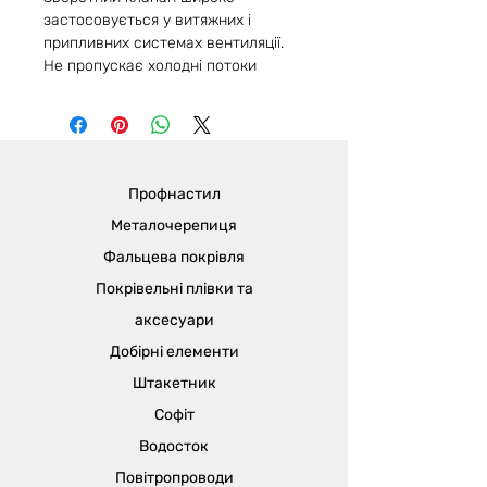
застосовується у витяжних і
припливних системах вентиляції.
Не пропускає холодні потоки
повітря, а також захищає систему
вентиляції від попадання пилу,
сміття, птахів і комах. Може
використовуватися в побутових
вентиляційних системах. Принцип
Профнастил
дії клапана дуже простий. Лопаті
клапана під впливом повітряного
Металочерепиця
потоку відкриваються, випускаючи
Фальцева покрівля
на вулицю відпрацьоване повітря.
Покрівельні плівки та
Після припинення потоку повітря,
під впливом тиску пружини, лопаті
аксесуари
закриваються.
Добірні елементи
Штакетник
Софіт
Водосток
Повітропроводи