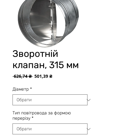
Зворотній
клапан, 315 мм
Звичайна
За
 626,74 ₴ 
501,39 ₴
ціна
розпродажем
Діаметр
*
Тип повітровода за формою
перерізу
*