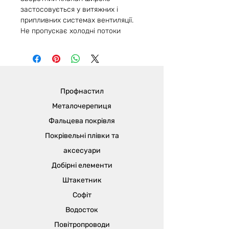
застосовується у витяжних і
припливних системах вентиляції.
Не пропускає холодні потоки
повітря, а також захищає систему
вентиляції від попадання пилу,
сміття, птахів і комах. Може
використовуватися в побутових
вентиляційних системах. Принцип
Профнастил
дії клапана дуже простий. Лопаті
клапана під впливом повітряного
Металочерепиця
потоку відкриваються, випускаючи
Фальцева покрівля
на вулицю відпрацьоване повітря.
Покрівельні плівки та
Після припинення потоку повітря,
під впливом тиску пружини, лопаті
аксесуари
закриваються.
Добірні елементи
Штакетник
Софіт
Водосток
Повітропроводи