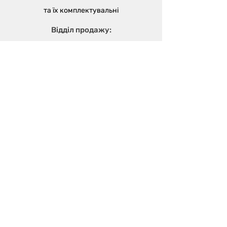
та їх
комплектувальні
Відділ продажу:
м. Одеса, вул. В'ячеслава Кириллова
(пров. Чапаєва), 5а
sales@metalika.com.ua
+38 (067) 360 33 50
+38 (067) 654 09 46
+38 (067) 654 09 42
Виробництво:
м. Одеса, вул. 4-й
Масив