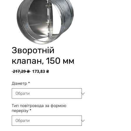
Зворотній
клапан, 150 мм
Звичайна
За
 217,29 ₴ 
173,83 ₴
ціна
розпродажем
Діаметр
*
Тип повітровода за формою
перерізу
*