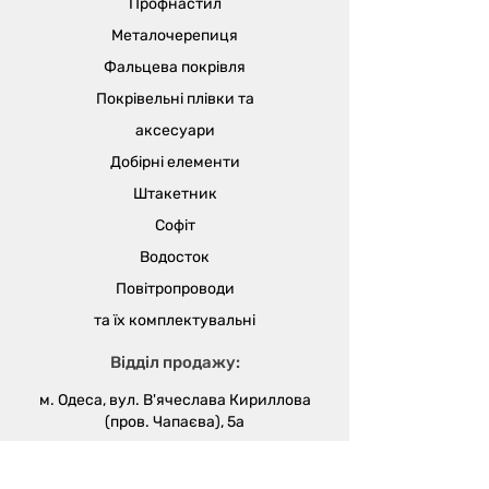
Профнастил
Металочерепиця
Фальцева покрівля
Покрівельні плівки та
аксесуари
Добірні елементи
Штакетник
Софіт
Водосток
Повітропроводи
та їх
комплектувальні
Відділ продажу:
м. Одеса, вул. В'ячеслава Кириллова
(пров. Чапаєва), 5а
sales@metalika.com.ua