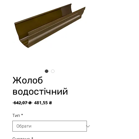
Жолоб
водостічний
Звичайна
За
 642,07 ₴ 
481,55 ₴
ціна
розпродажем
Тип
*