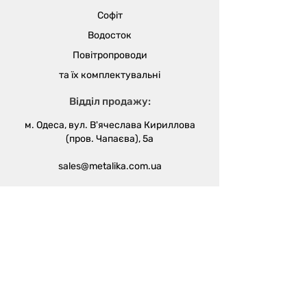
Софіт
Водосток
Повітропроводи
та їх
комплектувальні
Відділ продажу:
м. Одеса, вул. В'ячеслава Кириллова
(пров. Чапаєва), 5а
sales@metalika.com.ua
+38 (067) 360 33 50
+38 (067) 654 09 46
+38 (067) 654 09 42
Виробництво:
м. Одеса, вул. 4-й
Масив