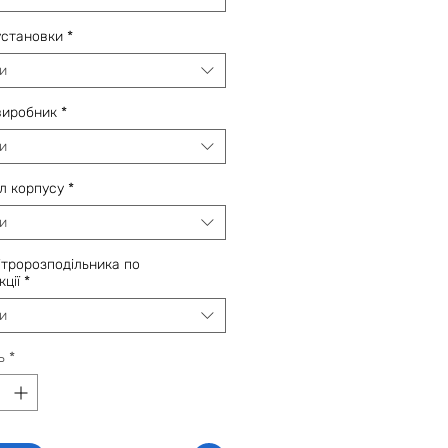
установки
*
и
виробник
*
и
л корпусу
*
и
ітророзподільника по
ції
*
и
ь
*