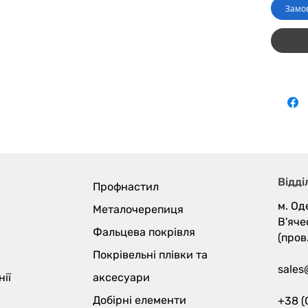
Замо
Відді
Профнастил
м. Од
Металочерепиця
В'яче
Фальцева покрівля
(пров
Покрівельні плівки та
sales
ії
аксесуари
Добірні елементи
+38 (