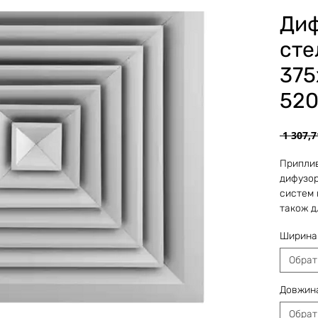
Ди
сте
375
520
 1 307,7
Приплив
дифузор
систем 
також д
систем 
Ширина
можуть 
змінним
Обрат
відносн
Рекомен
Довжин
вентиля
приблиз
Обрат