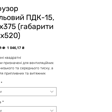
фузор
льовий ПДК-15,
х375 (габарити
х520)
Звичайна
За
1 ₴ 
1 046,17 ₴
ціна
розпродажем
ні квадратні
и призначені для вентиляційних
низького та середнього тиску, а
ля припливних та витяжних
кондиціювання повітря. Вони
*
працювати з постійним або
 потоком повітря в середовищі з
и
ою вологістю 70%.
дуються для горизонтальної
а
*
ції припливу в приміщеннях
но до 4 м.
и