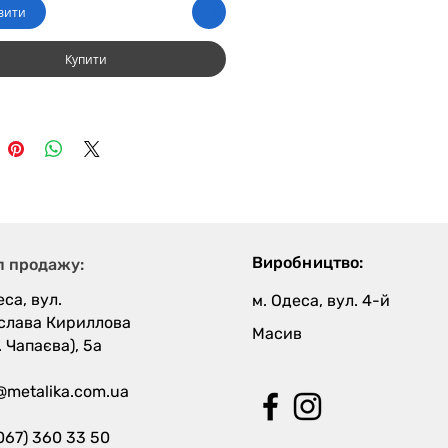
вити
Купити
Виробництво:
л продажу:
еса, вул.
м. Одеса, вул. 4-й
слава Кириллова
Масив
. Чапаєва), 5а
@metalika.com.ua
067) 360 33 50