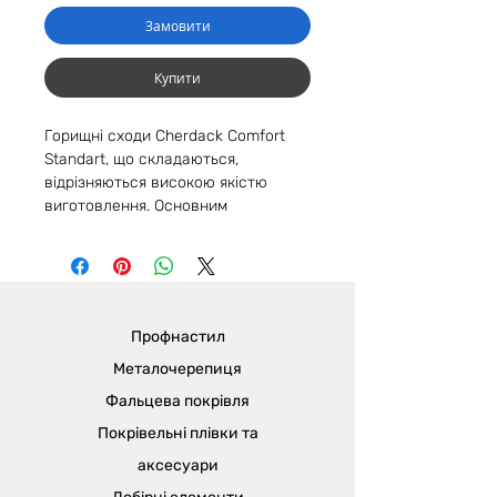
Замовити
Купити
Горищні сходи Cherdack Comfort
Standart, що складаються,
відрізняються високою якістю
виготовлення. Основним
матеріалом сходів є бук. Обладнана
надійним металевим замком, а
також безпечним верхнім
кріпленням пружинного механізму.
Надійна і проста в експлуатації
Профнастил
конструкція забезпечена
додатковим термоізоляційним
Металочерепиця
захистом, а всі металеві елементи
Фальцева покрівля
сходів оброблені спеціальним
Покрівельні плівки та
покриттям. Це продовжить термін
експлуатації сходів в кілька разів.
аксесуари
Сходинки надійно закріплені