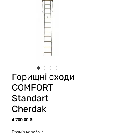
Горищні сходи
СOMFORT
Standart
Cherdak
Ціна
4 700,00 ₴
Розмір короба
*