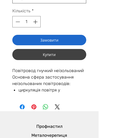
Кількість
*
Замовити
Купити
Повітровод гнучкий неізольований
Основна сфера застосування
неізольованих повітроводів:
циркуляція повітря у
вентиляційних системах;
в системах кондиціонування;
у системах опалення;
у деяких частинах великих
вентиляційних систем.
Профнастил
Металочерепиця