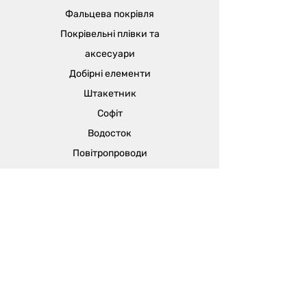
Фальцева покрівля
Покрівельні плівки та
аксесуари
Добірні елементи
Штакетник
Софіт
Водосток
Повітропроводи
та їх
комплектувальні
Відділ продажу:
м. Одеса, вул. В'ячеслава Кириллова
(пров. Чапаєва), 5а
sales@metalika.com.ua
+38 (067) 360 33 50
+38 (067) 654 09 46