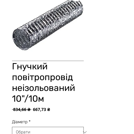
Гнучкий
повітропровід
неізольований
10"/10м
Звичайна
За
 834,66 ₴ 
667,73 ₴
ціна
розпродажем
Діаметр
*