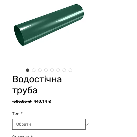
Водостічна
труба
Звичайна
За
 586,85 ₴ 
440,14 ₴
ціна
розпродажем
Тип
*