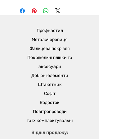
*Вартість зеленого кольору
додатково уточнюйте у
менеджерів.
Профнастил
Металочерепиця
Фальцева покрівля
Покрівельні плівки та
аксесуари
Добірні елементи
Штакетник
Софіт
Водосток
Повітропроводи
та їх
комплектувальні
Відділ продажу: