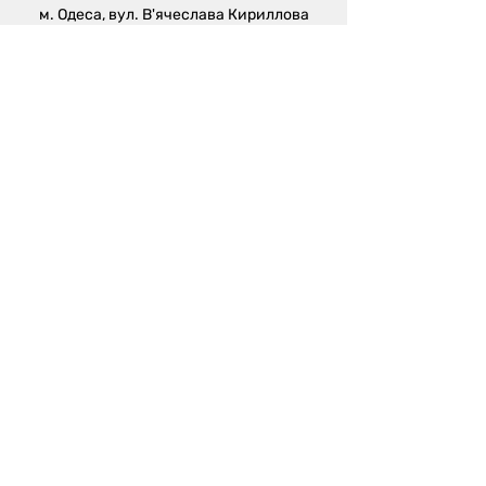
м. Одеса, вул. В'ячеслава Кириллова
(пров. Чапаєва), 5а
sales@metalika.com.ua
+38 (067) 360 33 50
+38 (067) 654 09 46
+38 (067) 654 09 42
Виробництво:
м. Одеса, вул. 4-й
Масив