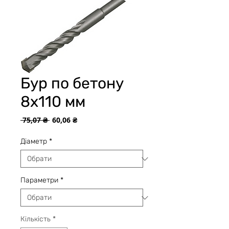
Бур по бетону
8х110 мм
Звичайна
За
 75,07 ₴ 
60,06 ₴
ціна
розпродажем
Діаметр
*
Параметри
*
Кількість
*