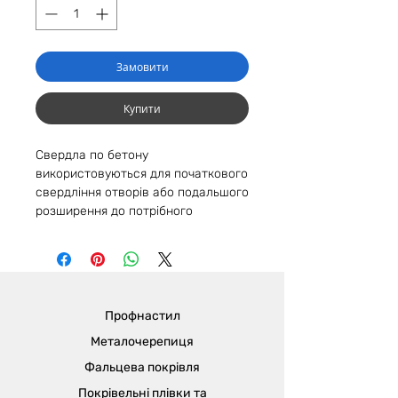
Замовити
Купити
Свердла по бетону
використовуються для початкового
свердління отворів або подальшого
розширення до потрібного
діаметру.
Вироби виготовляють зі
спеціальної міцної сталі, стійкої до
деформації та додатковим
навантаженням. Свердла мають
Профнастил
круглу підставу для фіксування в
шурупокруту або аналогічних
Металочерепиця
патронах.
Фальцева покрівля
Покрівельні плівки та