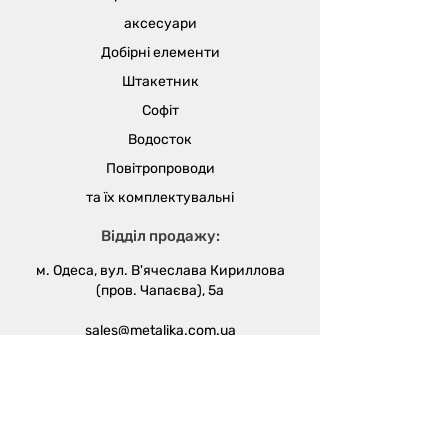
аксесуари
Добірні елементи
Штакетник
Софіт
Водосток
Повітропроводи
та їх
комплектувальні
Відділ продажу:
м. Одеса, вул. В'ячеслава Кириллова
(пров. Чапаєва), 5а
sales@metalika.com.ua
+38 (067) 360 33 50
+38 (067) 654 09 46
+38 (067) 654 09 42
Виробництво: