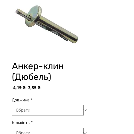
Анкер-клин
(Дюбель)
Звичайна
За
 4,19 ₴ 
3,35 ₴
ціна
розпродажем
Довжина
*
Кількість
*