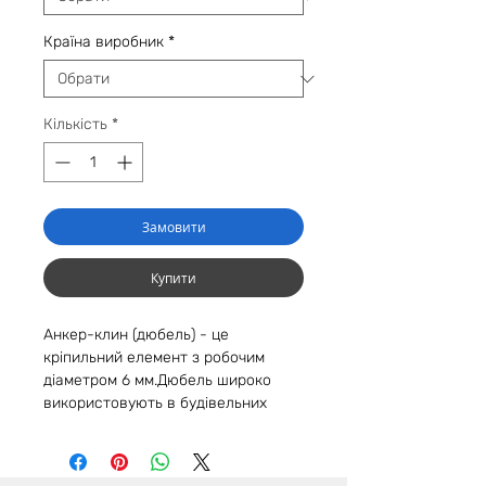
Країна виробник
*
Кількість
*
Замовити
Купити
Анкер-клин (дюбель) - це
кріпильний елемент з робочим
діаметром 6 мм.Дюбель широко
використовують в будівельних
роботах. З його допомогою
виробляють монтаж металевих
профілів, повітроводів