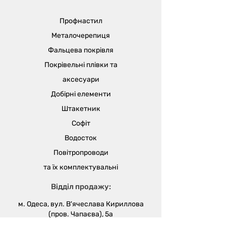
вентиляційних систем, дротяних
підвісів, підвісних стель. Також,
Профнастил
виріб підходить для роботи з
бетонними конструкціями, цеглою,
Металочерепиця
природним каменем. Завдяки
Фальцева покрівля
захисному цинковому покриттю,
Покрівельні плівки та
відмінно справляється з
перепадами температур і вологою.
аксесуари
Не схильний до корозії та процесів
Добірні елементи
іржавіння. Є можливість
Штакетник
використовувати анкер-клин для
наскрізного монтажу.
Софіт
Водосток
Повітропроводи
та їх
комплектувальні
Відділ продажу:
м. Одеса, вул. В'ячеслава Кириллова
(пров. Чапаєва), 5а