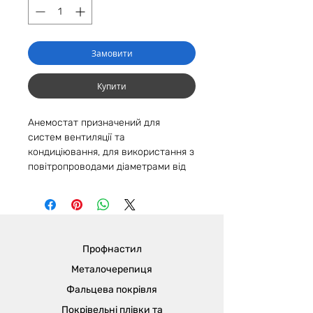
Замовити
Купити
Анемостат призначений для
систем вентиляції та
кондиціювання, для використання з
повітропроводами діаметрами від
100 до 200 мм. Головною
перевагою анемостату є
регульована витрата повітря.
Застосовуються вентиляційні
анемостати в малих та середніх
Профнастил
системах вентиляції для будівель
переважно адміністративного
Металочерепиця
характеру. Для зручності монтажу
Фальцева покрівля
анемостат оснащений сполучною
Покрівельні плівки та