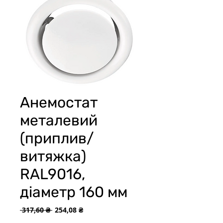
Анемостат
металевий
(приплив/
витяжка)
RAL9016,
діаметр 160 мм
Звичайна
За
 317,60 ₴ 
254,08 ₴
ціна
розпродажем