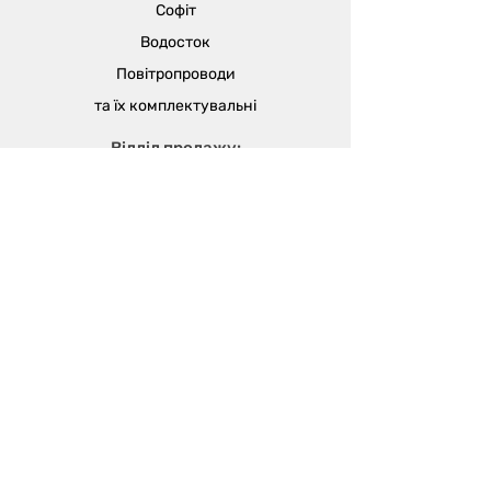
Софіт
Водосток
Повітропроводи
та їх
комплектувальні
Відділ продажу:
м. Одеса, вул. В'ячеслава Кириллова
(пров. Чапаєва), 5а
sales@metalika.com.ua
+38 (067) 360 33 50
+38 (067) 654 09 46
+38 (067) 654 09 42
Виробництво:
м. Одеса, вул. 4-й
Масив