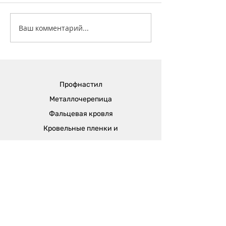
С Новым 2026 го
Ваш комментарий...
С праздником Светлой
Пасхи!
Профнастил
Металлочерепица
Фальцевая кровля
Кровельные пленки и
аксессуары
Доборные элементы
Штакетник
Софит
Водосток