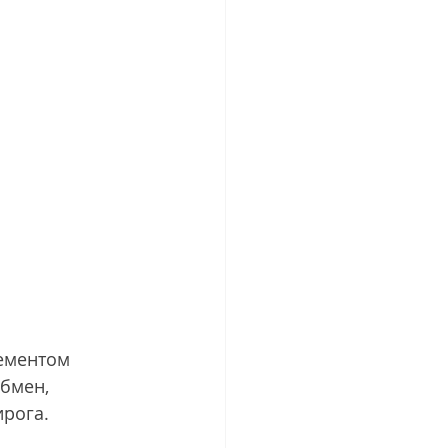
ементом 
бмен, 
ирога.