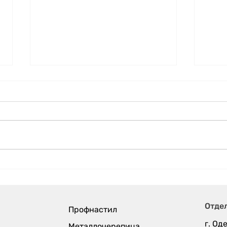
С Но
С праздником Светлой Пасхи!
Отде
Профнастил
г. Оде
Металлочерепица