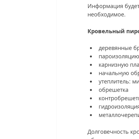
Информация будет 
необходимое.
Кровельный пиро
деревянные б
пароизоляци
карнизную пл
начальную об
утеплитель: м
обрешетка
контробрешетк
гидроизоляци
металлочереп
Долговечность кро