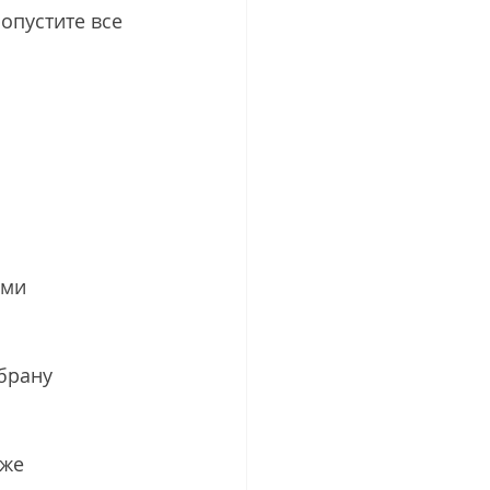
опустите все 
ами
брану
же 