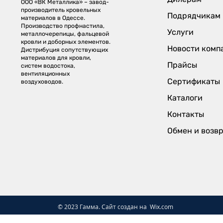
ООО «ВК Металлика» – завод-
производитель кровельных
Подрядчикам
материалов в Одессе.
Производство профнастила,
Услуги
металлочерепицы, фальцевой
кровли и доборных элементов.
Новости комп
Дистрибуция сопутствующих
материалов для кровли,
Прайсы
систем водостока,
вентиляционных
Сертификаты
воздуховодов.
Каталоги
Контакты
Обмен и возв
© 2023 Гамма. Сайт создан на
Wix.com