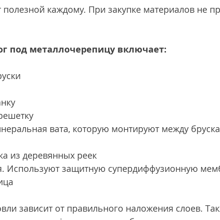
полезной каждому. При закупке материалов не пр
г под металлочерепицу включает:
руски
ю
анку
решетку
инеральная вата, которую монтируют между бруск
а из деревянных реек
я. Используют защитную супердиффузионную мем
ица
вли зависит от правильного наложения слоев. Так